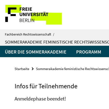
Springe
Service-
direkt
zu
Navigation
Inhalt
Fachbereich Rechtswissenschaft
/
SOMMERAKADEMIE FEMINISTISCHE RECHTSWISSENS
ÜBER DIE SOMMERAKADEMIE
PROGRAMM
Startseite
Sommerakademie feministische Rechtswissensc
Infos für Teilnehmende
Anmeldephase beendet!