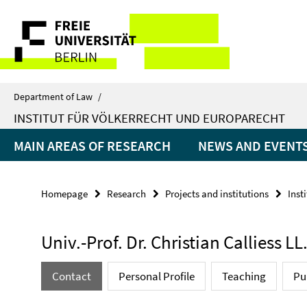
Springe
Service
direkt
zu
Navigation
Inhalt
Department of Law
/
INSTITUT FÜR VÖLKERRECHT UND EUROPARECHT
MAIN AREAS OF RESEARCH
NEWS AND EVENT
Homepage
Research
Projects and institutions
Inst
Univ.-Prof. Dr. Christian Calliess LL
Contact
Personal Profile
Teaching
Pu