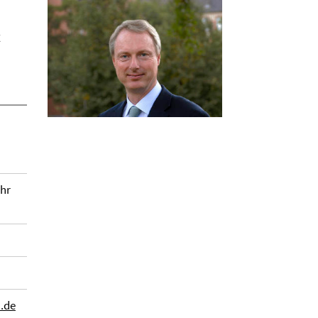
t
Uhr
n.de