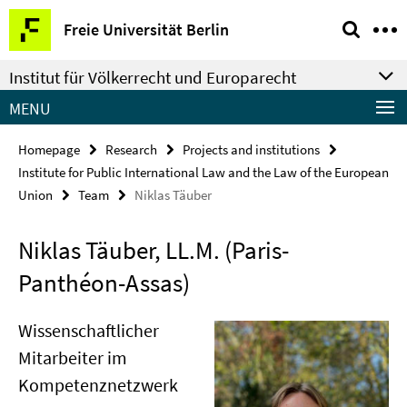
Springe
Service
Freie Universität Berlin
direkt
Navigation
zu
Institut für Völkerrecht und Europarecht
Inhalt
MENU
Homepage
Research
Projects and institutions
Institute for Public International Law and the Law of the European
Union
Team
Niklas Täuber
Niklas Täuber, LL.M. (Paris-
Panthéon-Assas)
Wissenschaftlicher
Mitarbeiter im
Kompetenznetzwerk