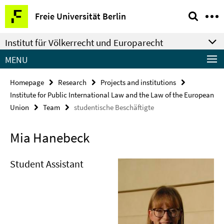
Springe
Service
Freie Universität Berlin
direkt
Navigation
zu
Institut für Völkerrecht und Europarecht
Inhalt
MENU
Homepage
Research
Projects and institutions
Institute for Public International Law and the Law of the European
Union
Team
studentische Beschäftigte
Mia Hanebeck
Student Assistant