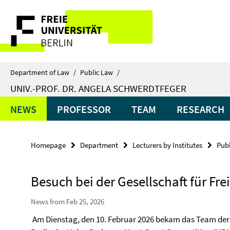
Springe
Service
direkt
zu
Navigation
Inhalt
Department of Law
/
Public Law
/
UNIV.-PROF. DR. ANGELA SCHWERDTFEGER
NEWS
PROFESSOR
TEAM
RESEARCH
Homepage
Department
Lecturers by Institutes
Pub
Besuch bei der Gesellschaft für Frei
News from Feb 25, 2026
Am Dienstag, den 10. Februar 2026 bekam das Team der