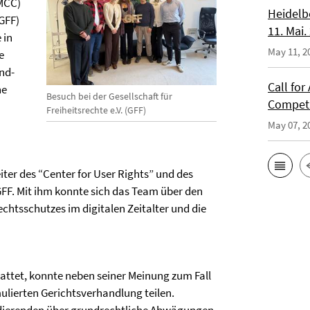
PMCC)
Heidelb
(GFF)
11. Mai.
 in
May 11, 2
e
nd-
Call fo
ne
Besuch bei der Gesellschaft für
Competi
Freiheitsrechte e.V. (GFF)
May 07, 2
iter des “Center for User Rights” und des
 GFF. Mit ihm konnte sich das Team über den
echtsschutzes im digitalen Zeitalter und die
attet, konnte neben seiner Meinung zum Fall
ulierten Gerichtsverhandlung teilen.