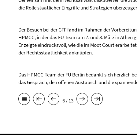
Gemeinsam mit dem Rechtsanwalt diskutierten die Stu
die Rolle staatlicher Eingriffe und Strategien überzeug
Der Besuch bei der GFF fand im Rahmen der Vorbereitu
HPMCC, in der das FU Team am 7. und 8. März in Athen 
Er zeigte eindrucksvoll, wie die im Moot Court erarbeit
der Rechtsstaatlichkeit anknüpfen.
Das HPMCC-Team der FU Berlin bedankt sich herzlich bei d
das Gespräch, den offenen Austausch und die spannenden 
6 / 13